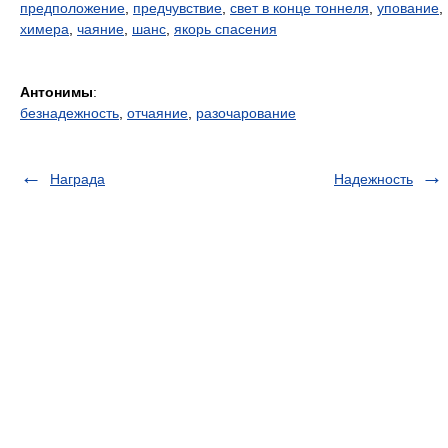
предположение
,
предчувствие
,
свет в конце тоннеля
,
упование
,
химера
,
чаяние
,
шанс
,
якорь спасения
Антонимы
:
безнадежность
,
отчаяние
,
разочарование
Награда
Надежность