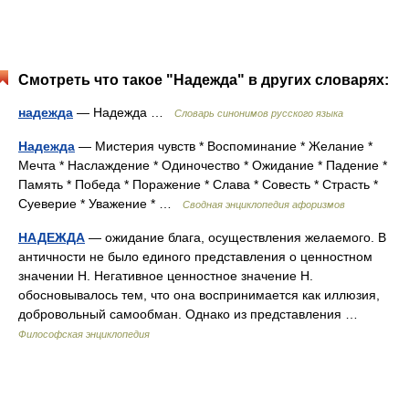
Смотреть что такое "Надежда" в других словарях:
надежда
— Надежда …
Словарь синонимов русского языка
Надежда
— Мистерия чувств * Воспоминание * Желание *
Мечта * Наслаждение * Одиночество * Ожидание * Падение *
Память * Победа * Поражение * Слава * Совесть * Страсть *
Суеверие * Уважение * …
Сводная энциклопедия афоризмов
НАДЕЖДА
— ожидание блага, осуществления желаемого. В
античности не было единого представления о ценностном
значении Н. Негативное ценностное значение Н.
обосновывалось тем, что она воспринимается как иллюзия,
добровольный самообман. Однако из представления …
Философская энциклопедия