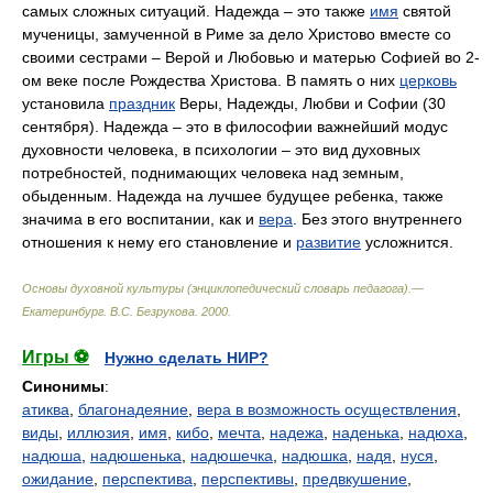
самых сложных ситуаций. Надежда – это также
имя
святой
мученицы, замученной в Риме за дело Христово вместе со
своими сестрами – Верой и Любовью и матерью Софией во 2-
ом веке после Рождества Христова. В память о них
церковь
установила
праздник
Веры, Надежды, Любви и Софии (30
сентября). Надежда – это в философии важнейший модус
духовности человека, в психологии – это вид духовных
потребностей, поднимающих человека над земным,
обыденным. Надежда на лучшее будущее ребенка, также
значима в его воспитании, как и
вера
. Без этого внутреннего
отношения к нему его становление и
развитие
усложнится.
Основы духовной культуры (энциклопедический словарь педагога).—
Екатеринбург
.
В.С. Безрукова
.
2000
.
Игры ⚽
Нужно сделать НИР?
Синонимы
:
атиква
,
благонадеяние
,
вера в возможность осуществления
,
виды
,
иллюзия
,
имя
,
кибо
,
мечта
,
надежа
,
наденька
,
надюха
,
надюша
,
надюшенька
,
надюшечка
,
надюшка
,
надя
,
нуся
,
ожидание
,
перспектива
,
перспективы
,
предвкушение
,