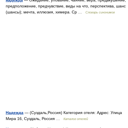
надежда
— Ожидание, упование, чаяние, вера; предвкушение,
предположение, предчувствие, виды на что, перспектива, шанс
(шансы); мечта, иллюзия, химера. Ср …
Словарь синонимов
Надежда
— (Суздаль,Россия) Категория отеля: Адрес: Улица
Мира 16, Суздаль, Россия …
Каталог отелей