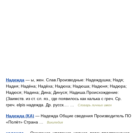
Надежда
— ы, жен. Слав.Производные: Надеждушка; Надя;
Надея; Надёна; Надёха; Надюха; Надюша; Надюня; Надюра;
Надюся; Надина; Дина; Динуся; Надиша.Происхождение:
(Заимств. из ст. сл. яз., где появилось как калька с греч. Ср.
греч. elpis надежда. Др. русск.… …
Словарь личных имен
Надежда (КА)
— Надежда Общие сведения Производитель ПО
«Полёт» Страна …
Википедия