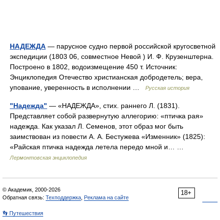
НАДЕЖДА
— парусное судно первой российской кругосветной
экспедиции (1803 06, совместное Невой ) И. Ф. Крузенштерна.
Построено в 1802, водоизмещение 450 т. Источник:
Энциклопедия Отечество христианская добродетель; вера,
упование, уверенность в исполнении …
Русская история
"Надежда"
— «НАДЕЖДА», стих. раннего Л. (1831).
Представляет собой развернутую аллегорию: «птичка рая»
надежда. Как указал Л. Семенов, этот образ мог быть
заимствован из повести А. А. Бестужева «Изменник» (1825):
«Райская птичка надежда летела передо мной и… …
Лермонтовская энциклопедия
© Академик, 2000-2026
18+
Обратная связь:
Техподдержка
,
Реклама на сайте
👣 Путешествия